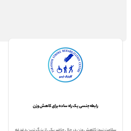
آیا پسرفت بیمار طبیعی است؟
اختلال تکلم،اختلال هوش و حواس میاره؟
آلزایمر یک برادر ناتنی داره که حافظه رو زیاد خراب نمیکنه!ا
رفع مشکل اسپاسیتیسی دست در بیماران سکته مغزی
رابطه جنسی یک راه ساده برای کاهش وزن
سلامت نیوز:کاهش وزن در حال حاضر یکی از بزرگ ترین دغدغه