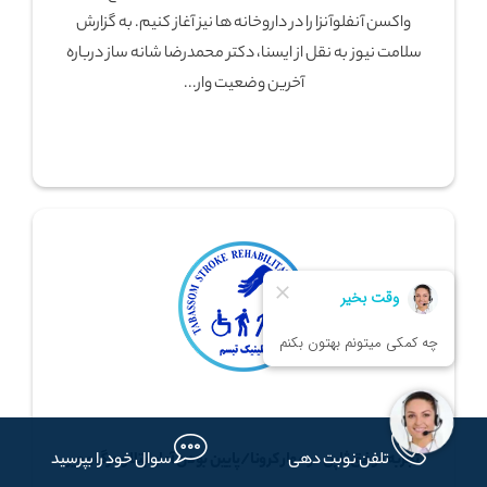
واکسن آنفلوآنزا را در داروخانه ها نیز آغاز کنیم. به گزارش
سلامت نیوز به نقل از ایسنا، دکتر محمدرضا شانه ساز درباره
آخرین وضعیت وار...
تجربه موفق ژاپن در مهار کرونا/پایین بودن آمار ابتلا و مرگ و میر
تلفن نوبت دهی
سوال خود را بپرسید