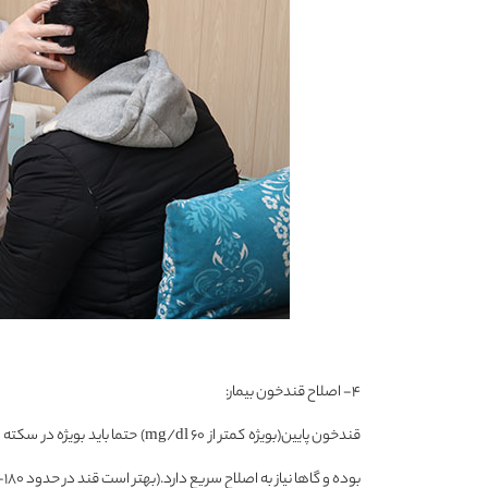
۴- اصلاح قندخون بیمار:
قندخون پایین(بویژه کمتر از ۶۰ /dl
بوده و گاها نیاز به اصلاح سریع دارد.(بهتر است قند در حدود ۱۸۰-۱۴۰ mg/dl حفظ شود)