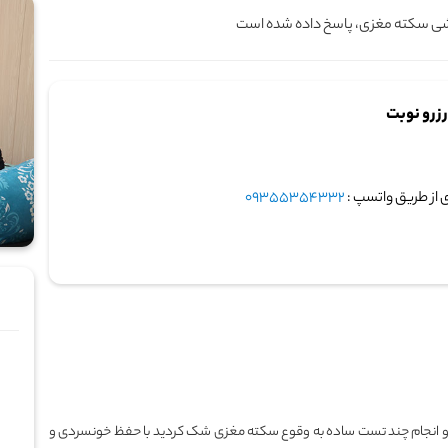
خشی سکته مغزی، پاسخ داده شده است
زرو نوبت
 از طریق واتسپ :
09355354332
مار و انجام چند تست ساده به وقوع سکته مغزی شک کردید با حفظ خونسردی و