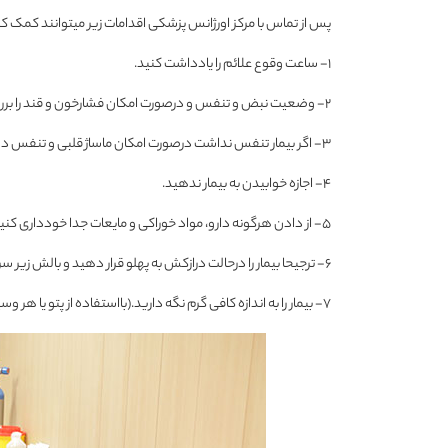
پس از تماس با مرکز اورژانس پزشکی اقدامات زیر میتوانند کمک کن
۱- ساعت وقوع علائم را یادداشت کنید.
۲- وضعیت نبض و تنفس و درصورت امکان فشارخون و قند را بررسی کنید.
۳- اگر بیمار تنفس نداشت درصورت امکان ماساژ قلبی و تنفس دهانی را شروع کنید.
۴- اجازه خوابیدن به بیمار ندهید.
۵- از دادن هرگونه دارو، مواد خوراکی و مایعات جدا خودداری کنید.
۶- ترجیحا بیمار را درحالت درازکش به پهلو قرار دهید و بالش زیر سر بیمار قرار دهید.(جهت کاهش خطر آسپیراسیون درصورت بروز استفراغ)
۷- بیمار را به اندازه کافی گرم نگه دارید.(بااستفاده از پتو یا هر وسیله مناسب دیگر)