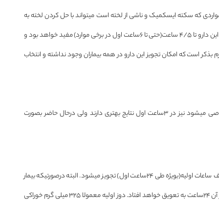
ز داروهای حل کننده لخته مانند(alteplase) rt'PA در مواردی که سکته ایسکمیک و ناشی از لخته است میتواند با حل کردن لخته به
کاهش آسیب مغزی و کاهش مرگ و میر کمک کند. استفاده از این دارو تا ۴/۵ ساعت(حتی تا ۶ساعت اول در برخی موارد) مفید خواهد بود و
 بذکر است که امکان تجویز این دارو در همه بیماران وجود نداشته و انتخاب
استفاده از این روشها که مستقیما سبب رفع انسداد در رگ خاصی میشود نیز در ۳ساعت اول نتایج بهتری دارند ولی درحال حاضر بصورت
در مواردی که سکته از نوع ایسکمیک باشد آسپیرین خوراکی ظرف ساعات اولیه(بویژه طی ۲۴ساعت اول) تجویز میشود. البته درصورتیکه بیمار
تحت درمانهای حل کننده لخته مانند rtPA قرار گرفته باشد تجویز آن ۲۴ساعت به تعویق خواهد افتاد. دوز اولیه معمولا ۳۲۵ میلی گرم خوراکی