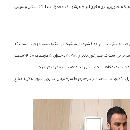
۲- جهت تشخیص وقوع سکته و نیز نوع آن(هموراژیک یا ایسکمیک) تصویربرداری مغزی انجام میشود که معمولا ابتدا CT اسکن و سپس
 موجب افزایش بیش از حد فشارخون میشود ولی نکته بسیار مهم این است که
پایین آوردن فشارخون باید کاملا تدریجی و حساب شده باشد‌. توصیه بر این است که فشارخون بالاتر از ۲۱۰/۱۲۰ به میزان ۱۵ درصد در ۸ تا ۲۴ ساعت
ین حد میتواند به کاهش خونرسانی و صدمه بیشتر مغز منجر شود.
اید کمبود با استفاده از سرم(ترجیحا سرم نرمال سالین یا سرم نمکی) اصلاح