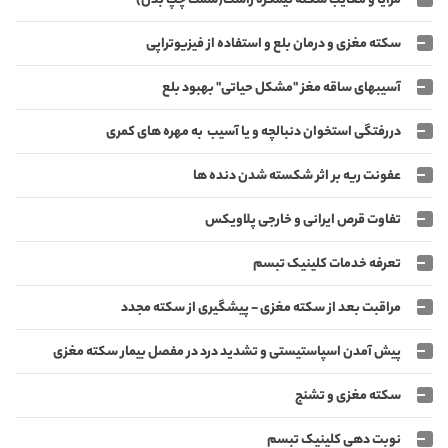
مزایا و معایب سکته نیمکره راست(سمت چپ بدن)
سکته مغزی و درمان بلع و استفاده از فیزیوتراپی
آسیبهای ساقه مغز "مشکل حیاتی" بهبود بلع
دررفتگی استخوان دنبالچه و یا آسیب به مهره های کمری
عفونت ریه بر اثر شکسته شدن دنده ها
تفاوت قرص ایرانی و خارجی پلاویکس
تعرفه خدمات کلینیک تبسم
مراقبت بعد از سکته مغزی - پیشگیری از سکته مجدد
پیش آمدن اسپاستیستی و تشدید درد در مفصل بیمار سکته مغزی
سکته مغزی و تشنج
نوبت دهی کلینیک تبسم