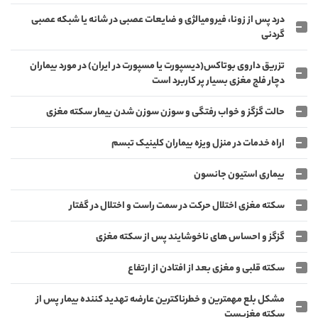
درد پس از زونا، فیرومیالژی و ضایعات عصبی در شانه یا شبکه عصبی
گردنی
تزریق داروی بوتاکس(دیسپورت یا مسپورت در ایران) در مورد بیماران
دچار فلج مغزی بسیار پر کاربرد است
حالت گزگز و خواب رفتگی و سوزن سوزن شدن بیمار سکته مغزی
اراه خدمات در منزل ویزه بیماران کلینیک تبسم
بیماری استیون جانسون
سکته مغزی اختلال حرکت در سمت راست و اختلال در گفتار
گزگز و احساس های ناخوشایند پس از سکته مغزی
سکته قلبی و مغزی بعد از افتادن از ارتفاع
مشکل بلع مهمترین و خطرناکترین عارضه تهدید کننده بیمار پس از
سکته مغزیست