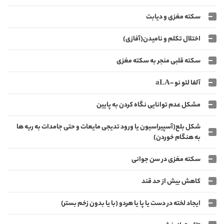
سکته مغزی و دیابت
اختلال تکلم و نامیدن(آفازی)
سکته قلبی منجر به سکته مغزی
آلفا لئو نو -aLA
مشکل عدم توانایی نگاه کردن به پایین
شکل بلع(آسپیراسیون یا ورود تدیجی مایعات و حتی جامدات به ریه ها
به هنگام خوردن)
سکته مغزی در سن جوانی
کاهش بیش از حد قند
ایجاد لخته در دست یا پا یا هردو (با یا بدون زخم بستر)