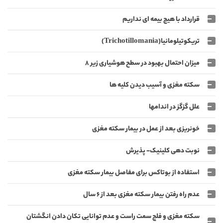
قرارداد با هیچ بیمه ای نداریم
تریکوتیلومانیا(Trichotillomania)
میزان احتمال بهبود در سطح هوشیاری زیر ۸
سکته مغزی و آسیب دیدن کلیه ها
علل گزگز در اندامها
خونریزی بعد از عمل در بیمار سکته مغزی
نوبت دهی کلینیک- پذیرش
استفاده از بوتاکس برای مفاصل بیمار سکته مغزی
عدم راه رفتن بیمار سکته مغزی بعد از 6 سال
سکته مغزی و فلج سمت راست و عدم توانایی تکان دادن انگشتان