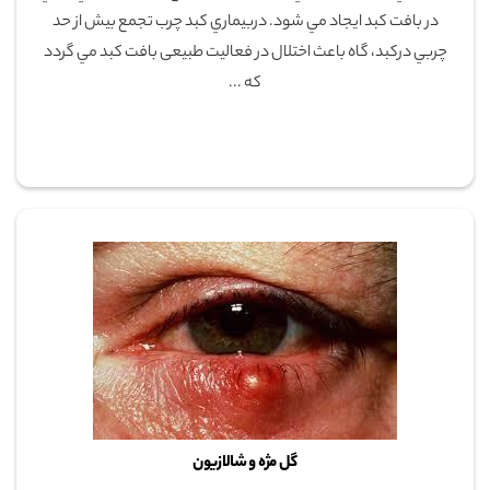
در بافت كبد ايجاد مي شود. دربيماري کبد چرب تجمع بيش از حد
چربي درکبد، گاه باعث اختلال در فعاليت طبيعی بافت كبد مي گردد
كه ...
گل مژه و شالازیون