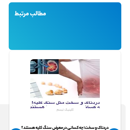
مطالب مرتبط
کلینیک تبسم
از سقط جنین مکرر تا سکته مغزی
دردناک و 