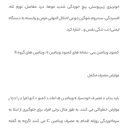
خونریزی زیرپوستی، پیچ خوردگی شدید موها، درد مفاصل، تورم لثه،
افسردگی، سندروم شوگرن (نوعی اختلال التهابی مزمن و وابسته به دستگاه
ایمنی) تب، تنگی نفس و... اشاره کرد.
کمبود ویتامین سی ، نشانه های کمبود ویتامین e ، ویتامین های گروه b
عوارض مصرف مکمل
باید بدانید مصرف خودسرانه ویتامین ها مانند کمبود آنها فراد را دچار
عوارض خطرناکی می کنند. به طور مثال برخی افراد برای جلوگیری از ابتلا به
سرماخوردگی روزانه اقدام به مصرف ویتامین C می کنند اگرچه به گفته