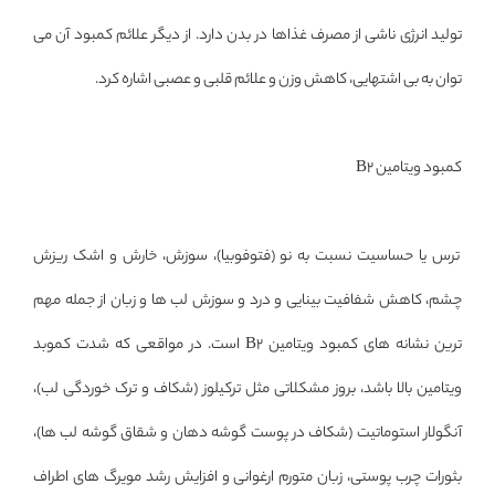
تولید انرژی ناشی از مصرف غذاها در بدن دارد. از دیگر علائم کمبود آن می
توان به بی اشتهایی، کاهش وزن و علائم قلبی و عصبی اشاره کرد.
کمبود ویتامین B2
ترس یا حساسیت نسبت به نو (فتوفوبیا)، سوزش، خارش و اشک ریزش
چشم، کاهش شفافیت بینایی و درد و سوزش لب ها و زبان از جمله مهم
ترین نشانه های کمبود ویتامین B2 است. در مواقعی که شدت کموبد
ویتامین بالا باشد، بروز مشکلاتی مثل ترکیلوز (شکاف و ترک خوردگی لب)،
آنگولار استوماتیت (شکاف در پوست گوشه دهان و شقاق گوشه لب ها)،
بثورات چرب پوستی، زبان متورم ارغوانی و افزایش رشد مویرگ های اطراف