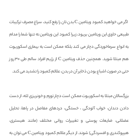
اگر می خواهید کمبود ویتامین C بدن تان را رفع کنید، سراغ مصرف ترکیبات
طبیعی حاوی این ویتامین بریود، زیرا کمبود این ویتامین نه تنها شما را مدام
به انواع سرماخوردگی دچار می کند بلکه ممکن است به بیماری اسکوربوت
هم مبتلا شوید. همچنین حذف ویتامین C از رژیم افراد سالم طی 30 روز
حتی در صورت اشباع بودن ذخایر آن در بدن، علائم کمبود را تشدید می کند.
بزرگسالان مبتلا به اسکوربوت ممکن است دچار تورم و خونریزی لثه، از دست
دادن دندان، خواب آلودگی ، خستگی، دردهای مفاصل در پاها، تحلیل
عضلانی، ضایعات پوستی و تغییرات روانی مختلف (مانند هیستری،
هیپوکندری و افسردگی) شوند. از دیگر علائم کمبود ویتامین C می توان به