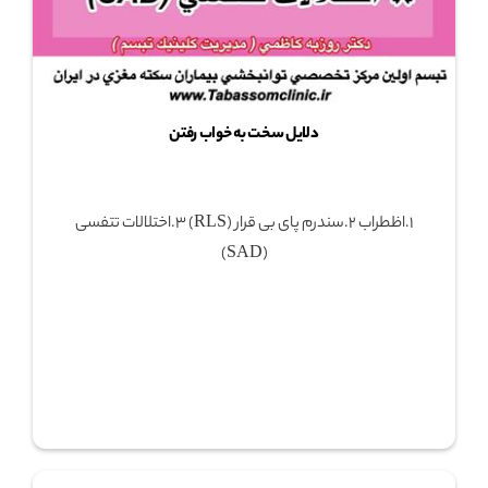
دلایل سخت به خواب رفتن
1.اظطراب 2.سندرم پای بی قرار (RLS) 3.اختلالات تتفسی
(SAD)