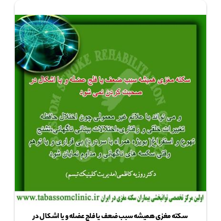
سکته مغزی همیشه سبب ضعف یا فلج عضله و یا اشکال در