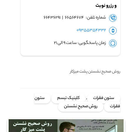
و رزرو نوبت
شماره تلفن: ۶۶۵۶۴۶۷۴ | ۶۶۴۳۶۲۹۱
09355354332
زمان پاسخگویی: ساعت ۹ الی ۲۱
روش صحیح نشستن پشت میزکار
ستون فقرات
,
کلینیک تبسم
ستون
فقرات
روش صحیح نشستن