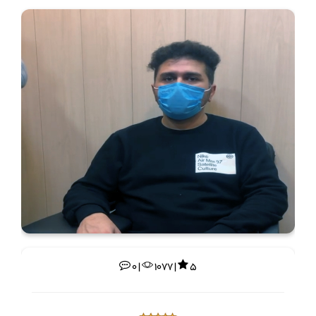
0 |
1077 |
5