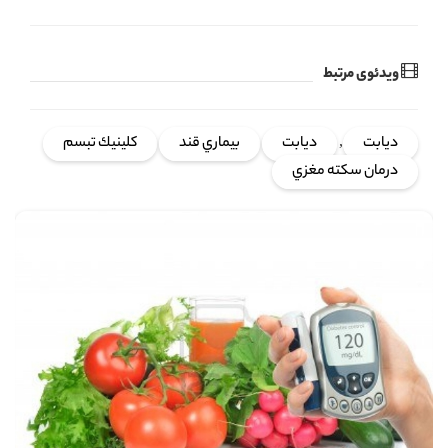
ویدئوی مرتبط
دیابت
,
ديابت
بيماري قند
كلينيك تبسم
درمان سكته مغزي