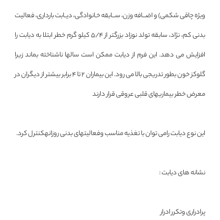
ویژه چاقی شکمی) و اضـــافه وزن، ســـابقه خـانوادگی، دیــابت بارداری، فعالیت
بدنی کم، نژاد، سابقه تولد نوزاد بزرگتر از 5/4 کیلو گرم خطر ابتلا به دیابت را
افزایش می دهد. این فرم از دیابت ممکن است سالها ناشناخته بماند زیرا
گلوکز خون بطور تدریجی بالا می رود. این بیماران 2 تا 4 برابر بیشتر از دیگران در
معرض خطر بیماریهای قلبی عروقی قرار دارند
این نوع دیابت رامی توان با تغذیه مناسب وفعالیتهای بدنی روزانهکنترل کرد.
نشانه های دیابت :
پرادراری وتکرر ادرار