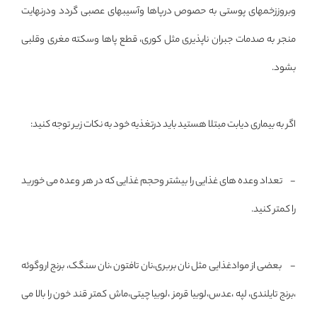
وبروززخمهای پوستی به حصوص درپاها وآسیبهای عصبی گردد ودرنهایت
منجر به صدمات جبران ناپذیری مثل کوری، قطع پاها وسکته مغری وقلبی
بشود.
اگر به بیماری دیابت مبتلا هستید باید درتغذیه خود به نکات زیر توجه کنید:
- تعداد وعده های غذایی را بیشتر وحجم غذایی که در هر وعده می خورید
را کمتر کنید.
- بعضی از موادغذایی مثل نان بربری،نان تافتون ،نان سنگک، برنج اروگوئه
،برنج تایلندی، لپه ،عدس،لوبیا قرمز ،لوبیا چیتی،ماش کمتر قند خون را بالا می