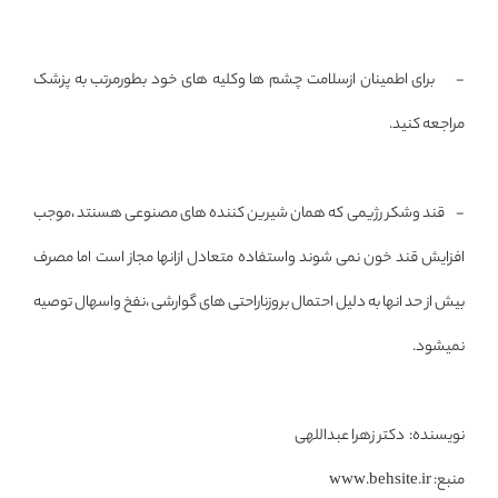
- برای اطمینان ازسلامت چشم ها وکلیه های خود بطورمرتب به پزشک
مراجعه کنید.
- قند وشکر رژیمی که همان شیرین کننده های مصنوعی هسنتد ،موجب
افزایش قند خون نمی شوند واستفاده متعادل ازانها مجاز است اما مصرف
بیش از حد انها به دلیل احتمال بروزناراحتی های گوارشی ،نفخ واسهال توصیه
نمیشود.
نویسنده: دکتر زهرا عبداللهی
منبع: www.behsite.ir