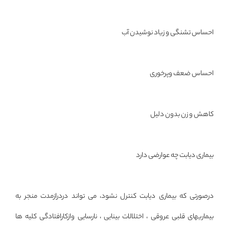
احساس تشنگی و زیاد نوشیدن آب
احساس ضعف وپرخوری
کاهش و زن بدون دلیل
بیماری دیابت چه عوارضی دارد
درصورتی که بیماری دیابت کنترل نشود، می تواند دردرازمدت منجر به
بیماریهای قلبی عروقی ، اختلالات بینایی ، نارسایی وازکارافتادگی کلیه ها