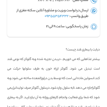
شماره تلفن: ۶۶۵۶۴۶۷۴ | ۶۶۴۳۶۲۹۱
ارسال درخواست ویزیت و مشاوره آنلاین سکته مغزی از
طریق واتسپ :
09355354332
زمان پاسخگویی: ساعت ۹ الی ۲۱
دیابت یا بیماری قند چیست؟
بیشتر غذاهایی که می خوریم ، دربدن تجزیه شده وبه گلوکز که نوعی قند
است تبدیل می شود. گلوکز ازراه خون به طرف سلولها حرکت می
کند.انسولین ماده ایی است که توسط بدن درلوزالمعده ساخته می شود وبه
گلوکزاجازه می دهد تابه سلول واردشود.درسلول گلوکز صرف تولیدانرژیمی
شود که شما برای فعالیت وانجام کارهای روزانه به آن نیازدارید. اگر به بیماری