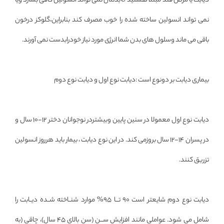
دیابت یا مرض قند مبتلا هستید Ùبدنتان نمی تواند انسولین کافی بسازد ویا
نمی تواند انسولین ساخته شده را خوب مصرف کند بنابراین،گلوکز درخون
باقی می ماند وسلول های بدن شما انرژی مورد نیاز خودرابدست نمی آورند.
بیماری دیابت بر دونوع است :دیابت نوع اول و دیابت نوع دوم
دیابت نوع اول معمولا در سنین پایین وبیشتردر نوجوانان دختر 12-10 سال و
در پسران 14-12 سال بروزمی کند. در این نوع دیابت ، بیمار باید هرروز انسولین
تزریق کنند.
دیابت نوع دوم شایعتر است 90 تـــا 95% موارد شنــاخته شــده دیــابت را
شامل می شود. عواملی مانند افزایش ســـن (سن بالای 45 سال)، چاقی (به