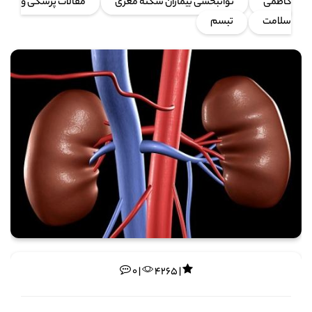
کاظمی
توانبخشی بیماران سکته مغزی
مقالات پزشکی و
سلامت
تبسم
0 |
4265 |