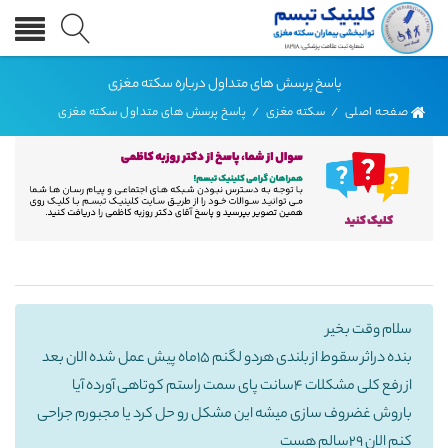
پاسخ پرسش های متداول درباره سکته مغزی
صفحه اصلی
/
سکته مغزی
/
پاسخ پرسش های متداول سکته مغزی
سلام وقت بخیر
بنده دراثر سقوط از بلندی هردو لگنم 15ماه پیش عمل شده الان بعد
از رفع کلی مشکلات 4سانت پای سمت راستم کوتاهی آورده آیا
باروش غضروف سازی میشه این مشکل رو حل کرد یا مجبورم جراحی
کنم الان 29سالم هست