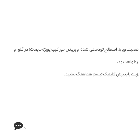
یف ویا به اصطلاح تودماغی شده، و پریدن خوراکیها(بویژه مایعات) در گلو ، و
 خواهد بود.
زیت با پذیرش کلینیک تبسم هماهنگ نمایید .
0