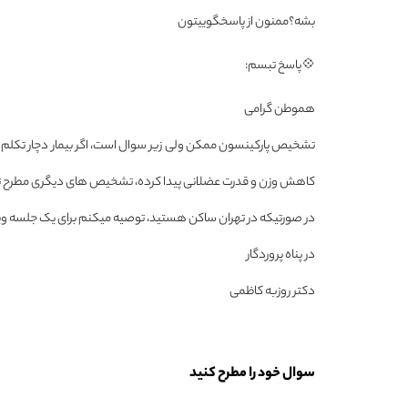
بشه؟ممنون از پاسخگوییتون
💠پاسخ تبسم:
هموطن گرامی
تشخیص پارکینسون ممکن ولی زیر سوال است، اگر بیمار دچار تکلم ضع
کاهش وزن و قدرت عضلانی پیدا کرده، تشخیص های دیگری مطرح تر
در صورتیکه در تهران ساکن هستید، توصیه میکنم برای یک جلسه وی
در پناه پروردگار
دکتر روزبه کاظمی
سوال خود را مطرح کنید