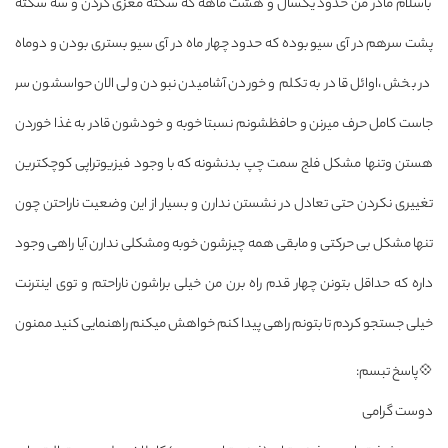
باسلام مادر من حدود یکسال و هشت ماهه که سکته مغزی کردن و سه سکته
پشت سرهم در آی سیو بوده که حدود چهار ماه در آی سیو بستری بودن و دوماه
در بخش ،اوائل قادر به تکلم و خوردن آشامیدن نبودن ولی الان حواسشون سر
جاست کامل حرف میرنن و حافظشونم نسبتا خوبه و خودشون قادر به غذا خوردن
هستن وتنها مشکل فلج سمت چپ بدنشونه که با وجود فیزیوتراپی کوچکترین
تغییری نکردن حتی تعادل در نشستن ندارن و بسیار از این وضعیت ناراحتن چون
تنها مشکل بی حرکتی و مابقی همه چیزشون خوبه ومشکلی ندارن آیا راهی وجود
داره که حداقل بتونن چهار قدم راه برن من خیلی براشون ناراحتم و توی اینترنت
خیلی جستجو کردم تا بتونم راهی پیدا کنم خواهش میکنم راهنمایی کنید ممنون
💠پاسخ تبسم:
دوست گرامی