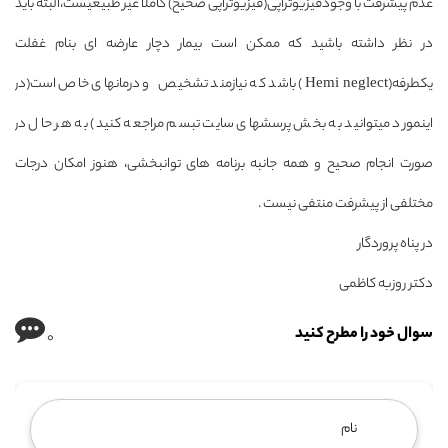
عدم پیشرفت با وجودفیزیوتراپی(فیزیوتراپی صحیح) کاملا غیر طبیعیست،البته باید
در نظر داشته باشید که ممکن است بیمار دچار عارضه ای بنام غفلت
یکطرفه(Hemi neglect) باشد که نیازمند تشخیص و درمانهای خاص است(در
اینمورد میتوانید به بخش پرسشهای سایت تبسم مراجعه کنید) به هر حال در
صورت انجام صحیح و همه جانبه برنامه های توانبخشی، هنوز امکان درجات
مختلفی از پیشرفت منتفی نیست .
در پناه پروردگار
دکتر روزبه کاظمی
سوال خود را مطرح کنید
0