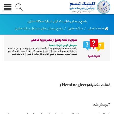
پاسخ پرسش های متداول درباره سکته مغزی
صفحه اصلی
/
سکته مغزی
/
پاسخ پرسش های متداول سکته مغزی
غفلت یکطرفه(Hemi neglect)
❓پرسش شما: