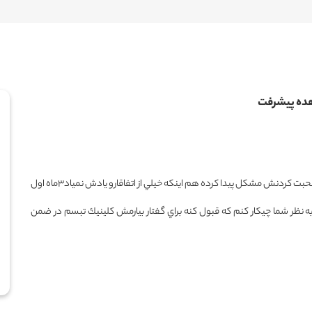
ده پیشرفت
سلام اقاي دكتر پدرم٧٢سالشه ١٠ماه پيش سكته مغزي كرده هم صحبت كردنش مشكل پيدا كرده هم اينكه خيلي از اتفاقارو يادش نمياد٣ماه اول
به نظر شما چيكار كنم كه قبول كنه براي گفتار بيارمش كلينيك تبسم در ضمن