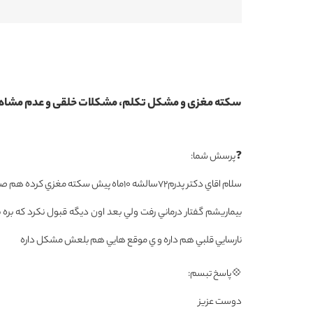
سکته مغزی و مشکل تکلم، مشکلات خلقی و عدم مشاه
❓پرسش شما:
بيماريشم گفتار درماني رفت ولي بعد اون ديگه قبول نكرد كه بره 
نارسايي قلبي هم داره و ي موقع هايي هم بلعش مشكل داره
💠پاسخ تبسم:
دوست عزیز