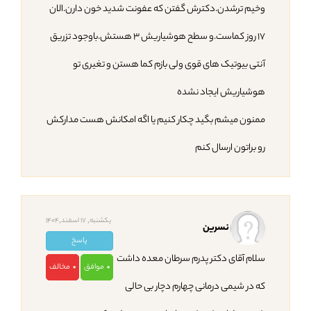
وخیم ترشدن.دکترش گفتن که عفونت شدید خون دارن.الان
۱۷ روز کماست.و سطح هوشیاریش ۳ هستش.باوجود تزریق
آنتی بیوتیک های قوی ولی بازم کما هستن و تغیری تو
هوشیاریش ایجاد نشده
ممنون میشم بگید چکار کنیم یا اگه امکانش هست مدارکش
رو براتون ارسال کنم
یکشنبه, 17 اسفند,1404
نسرین
پاسخ
سلام آقای دکتر پدرم سرطان معده داشت
موافق
مخالف
0
0
که در شیمی درمانی چهارم دچار بی حالی