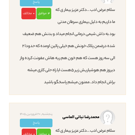
پاسخ
سلام عرض ادب ...دکتر عزیز بیمار ی که
موافق
مخالف
0
3
ما داریم به دلیل بیماری سرطان مدتی
بود به داش شیمی درمانی انجام میداد و بدنش هم ضعیف
شده درضمن پلاک خونش هم خیلی پائین اومده که حدودا ۲
الی سه روز هست که هم خون هم ریه هاش عفونت کرده واز
دیروز هم هوشیاریش زیر ۵هست ایا راه حلی کاری میشه
براش انجام داد..ممنون میشم پاسخگو باشید
پنجشنبه, 20 فروردین,1405
محمدرضا نباتی الماسی
پاسخ
سلام عرض ادب ...دکتر عزیز بیمار ی که
موافق
مخالف
0
0