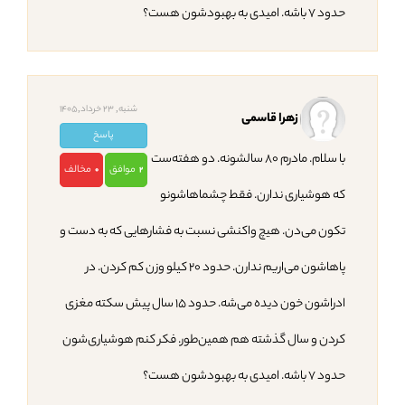
حدود ۷ باشه. امیدی به بهبودشون هست؟
شنبه, 23 خرداد,1405
زهرا قاسمی
پاسخ
با سلام. مادرم ۸۰ سالشونه. دو هفته‌ست
موافق
مخالف
0
2
که هوشیاری ندارن. فقط چشماهاشونو
تکون می‌دن. هیچ واکنشی نسبت به فشارهایی که به دست و
پاهاشون می‌اریم ندارن. حدود ۲۰ کیلو وزن کم کردن. در
ادراشون خون دیده می‌شه. حدود ۱۵ سال پیش سکته مغزی
کردن و سال گذشته هم همین‌طور. فکر کنم هوشیاری‌شون
حدود ۷ باشه. امیدی به بهبودشون هست؟