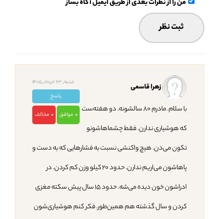
من را از نظرات بعدی از طریق ایمیل آگاه بساز
شنبه, 23 خرداد,1405
زهرا قاسمی
پاسخ
با سلام. مادرم ۸۰ سالشونه. دو هفته‌ست
موافق
مخالف
0
0
که هوشیاری ندارن. فقط چشماهاشونو
تکون می‌دن. هیچ واکنشی نسبت به فشارهایی که به دست و
پاهاشون می‌اریم ندارن. حدود ۲۰ کیلو وزن کم کردن. در
ادراشون خون دیده می‌شه. حدود ۱۵ سال پیش سکته مغزی
کردن و سال گذشته هم همین‌طور. فکر کنم هوشیاری‌شون