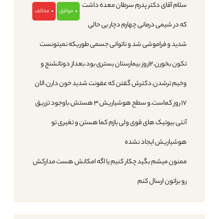
سلام آقای دکتر پدرم سرطان معده داشت
موافق
مخالف
0
0
که در شیمی درمانی چهارم دچار بی حالی
شدید و فراموشی شد و ناتوانی جسمی طوریکه نمیتونست
تکون بخورن.۱۲روز بیمارستان بستری بود.بعداز دوتاتشنج و
وخیم ترشدن.دکترش گفتن که عفونت شدید خون دارن.الان
۱۷ روز کماست.و سطح هوشیاریش ۳ هستش.باوجود تزریق
آنتی بیوتیک های قوی ولی بازم کما هستن و تغیری تو
هوشیاریش ایجاد نشده
ممنون میشم بگید چکار کنیم یا اگه امکانش هست مدارکش
رو براتون ارسال کنم