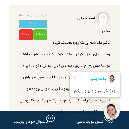
دوشنبه, 15 بهمن,1403
اسما حمدی
پاسخ
سلام
موافق
مخالف
0
6
دکتر داداشم این ۲۵ روزه تصادف کرده
وخون ریزی مغزی کرد و عملش کردن ک جمجمه شو گذاشتن
تو شکمش بعد چند روز فهمیدن ک ریشه‌اش عفونت کرده
وآزمایش عفونتش زده ۸/۰ ک خیلی بالاس و هرچقدر براش
انتی بیوتیک میزنن فایده نداره و تاالان به هوش نیومده و
تکون نمیخوره واقعا نمیدونیم چیکار کنیم و هیچ دکتری برای
درمانش کاری نمیکنه ممنون میشم پاسخ بدین
تلفن نوبت دهی
سوال خود را بپرسید