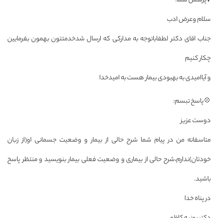
❓پرسش شما:
سلام وعرض ادب
جناب اقای دکتر لطفاباتوجه به مدارکی که ارسال شدخدمتتون بهمون بفرمایین
چکار کنیم
و آیاامیدی به بهبودی بیمار هست به امیدخدا
💠پاسخ تبسم:
دوست عزیز
متاسفانه من در پیام شما شرح حالی از بیمار و وضعیت جسمانی او(از زبان
خودتان)ندارم،شرح حالی از بیماری و وضعیت فعلی بیمار بنویسید و منتظر پاسخ
باشید.
در پناه خدا