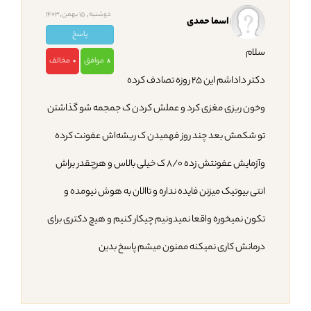
دوشنبه, 15 بهمن,1403
اسما حمدی
پاسخ
سلام
موافق
مخالف
0
8
دکتر داداشم این ۲۵ روزه تصادف کرده
وخون ریزی مغزی کرد و عملش کردن ک جمجمه شو گذاشتن
تو شکمش بعد چند روز فهمیدن ک ریشه‌اش عفونت کرده
وآزمایش عفونتش زده ۸/۰ ک خیلی بالاس و هرچقدر براش
انتی بیوتیک میزنن فایده نداره و تاالان به هوش نیومده و
تکون نمیخوره واقعا نمیدونیم چیکار کنیم و هیچ دکتری برای
درمانش کاری نمیکنه ممنون میشم پاسخ بدین