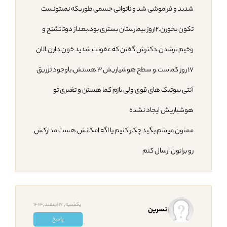
شدید و فراموشی شد و ناتوانی جسمی طوریکه نمیتونست
تکون بخورن.۱۲روز بیمارستان بستری بود.بعداز دوتاتشنج و
وخیم ترشدن.دکترش گفتن که عفونت شدید خون دارن.الان
۱۷ روز کماست.و سطح هوشیاریش ۳ هستش.باوجود تزریق
آنتی بیوتیک های قوی ولی بازم کما هستن و تغیری تو
هوشیاریش ایجاد نشده
ممنون میشم بگید چکار کنیم یا اگه امکانش هست مدارکش
رو براتون ارسال کنم
یکشنبه, 17 اسفند,1404
نسرین
پاسخ