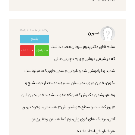
یکشنبه, 17 اسفند,1404
نسرین
پاسخ
سلام آقای دکتر پدرم سرطان معده داشت
موافق
مخالف
0
0
که در شیمی درمانی چهارم دچار بی حالی
شدید و فراموشی شد و ناتوانی جسمی طوریکه نمیتونست
تکون بخورن.۱۲روز بیمارستان بستری بود.بعداز دوتاتشنج و
وخیم ترشدن.دکترش گفتن که عفونت شدید خون دارن.الان
۱۷ روز کماست.و سطح هوشیاریش ۳ هستش.باوجود تزریق
آنتی بیوتیک های قوی ولی بازم کما هستن و تغیری تو
هوشیاریش ایجاد نشده