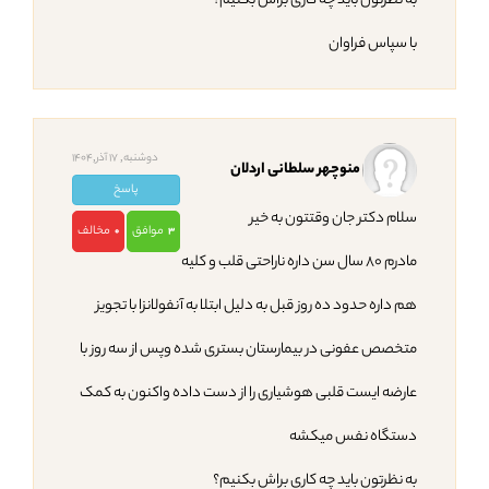
به نظرتون باید چه کاری براش بکنیم؟
با سپاس فراوان
دوشنبه, 17 آذر,1404
منوچهر سلطانی اردلان
پاسخ
سلام دکتر جان وقتتون به خیر
موافق
مخالف
0
3
مادرم ۸۰ سال سن داره ناراحتی قلب و کلیه
هم داره حدود ده روز قبل به دلیل ابتلا به آنفولانزا با تجویز
متخصص عفونی در بیمارستان بستری شده وپس از سه روز با
عارضه ایست قلبی هوشیاری را از دست داده واکنون به کمک
دستگاه نفس‌ میکشه
به نظرتون باید چه کاری براش بکنیم؟