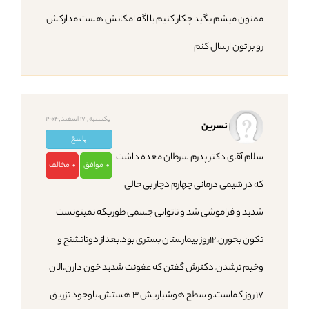
ممنون میشم بگید چکار کنیم یا اگه امکانش هست مدارکش
رو براتون ارسال کنم
یکشنبه, 17 اسفند,1404
نسرین
پاسخ
سلام آقای دکتر پدرم سرطان معده داشت
موافق
مخالف
0
0
که در شیمی درمانی چهارم دچار بی حالی
شدید و فراموشی شد و ناتوانی جسمی طوریکه نمیتونست
تکون بخورن.۱۲روز بیمارستان بستری بود.بعداز دوتاتشنج و
وخیم ترشدن.دکترش گفتن که عفونت شدید خون دارن.الان
۱۷ روز کماست.و سطح هوشیاریش ۳ هستش.باوجود تزریق