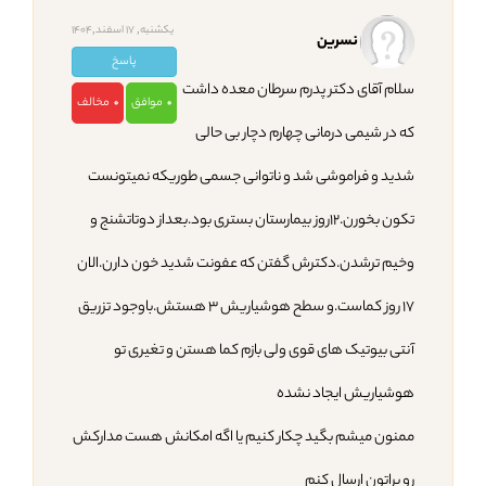
یکشنبه, 17 اسفند,1404
نسرین
پاسخ
سلام آقای دکتر پدرم سرطان معده داشت
موافق
مخالف
0
0
که در شیمی درمانی چهارم دچار بی حالی
شدید و فراموشی شد و ناتوانی جسمی طوریکه نمیتونست
تکون بخورن.۱۲روز بیمارستان بستری بود.بعداز دوتاتشنج و
وخیم ترشدن.دکترش گفتن که عفونت شدید خون دارن.الان
۱۷ روز کماست.و سطح هوشیاریش ۳ هستش.باوجود تزریق
آنتی بیوتیک های قوی ولی بازم کما هستن و تغیری تو
هوشیاریش ایجاد نشده
ممنون میشم بگید چکار کنیم یا اگه امکانش هست مدارکش
رو براتون ارسال کنم