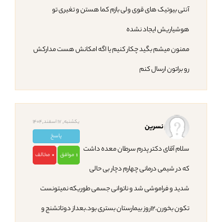
آنتی بیوتیک های قوی ولی بازم کما هستن و تغیری تو
هوشیاریش ایجاد نشده
ممنون میشم بگید چکار کنیم یا اگه امکانش هست مدارکش
رو براتون ارسال کنم
یکشنبه, 17 اسفند,1404
نسرین
پاسخ
سلام آقای دکتر پدرم سرطان معده داشت
موافق
مخالف
0
1
که در شیمی درمانی چهارم دچار بی حالی
شدید و فراموشی شد و ناتوانی جسمی طوریکه نمیتونست
تکون بخورن.۱۲روز بیمارستان بستری بود.بعداز دوتاتشنج و