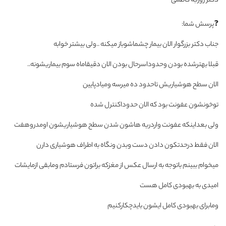
دکتر روزبه کاظمی
❓پرسش شما:
جناب دکتر بزرگوار الان بیمار چشماشوباز میکنه ..ولی بیشتر خوابه
قبلا بهترشده بودن وحدوداسرحال بودن الان دقیقاماه سوم بیماریشونه..
الان سطح هوشیاریش تاحدود ده میرسه ومیادپایین
توخونشون عفونت بود که الان حدوداکنترل شده
ولی بعداینکه عفونت واردریه هاشون شدن سطح هوشیاریشون اومدروهفت
الان فقط درحدتکون دادن دست وبدن ونگاه به اطراف هوشیاری دارن
میخوام ببینم باتوجه به ارسال عکس از مغزکه براتون فرستادم ومابقی ازمایشات
امیدی به بهبودی کامل هست
ومابرای بهبودی کامل ایشون بایدچکارکنیم