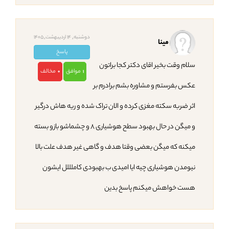
دوشنبه, 14 اردیبهشت,1405
مینا
پاسخ
سلام وقت بخیر اقای دکتر کجا براتون
موافق
مخالف
0
1
عکس بفرستم و مشاوره بشم برادرم بر
اثر ضربه سکته مغزی کرده و الان تراک شده و ریه هاش درگیر
و میگن در حال بهبود سطح هوشیاری ۸ و چشماشو بازو بسته
میکنه که میگن بعضی وقتا هدف و گاهی غیر هدف علت بالا
نیومدن هوشیاری چیه ایا امیدی ب بهبودی کاملللل ایشون
هست خواهش میکنم پاسخ بدین