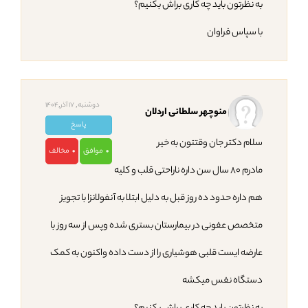
به نظرتون باید چه کاری براش بکنیم؟
با سپاس فراوان
دوشنبه, 17 آذر,1404
منوچهر سلطانی اردلان
پاسخ
سلام دکتر جان وقتتون به خیر
موافق
مخالف
0
0
مادرم ۸۰ سال سن داره ناراحتی قلب و کلیه
هم داره حدود ده روز قبل به دلیل ابتلا به آنفولانزا با تجویز
متخصص عفونی در بیمارستان بستری شده وپس از سه روز با
عارضه ایست قلبی هوشیاری را از دست داده واکنون به کمک
دستگاه نفس‌ میکشه