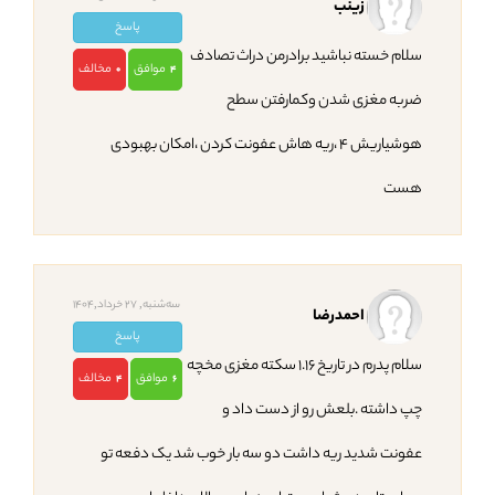
زینب
پاسخ
سلام خسته نباشید برادرمن دراث تصادف
موافق
مخالف
0
4
ضربه مغزی شدن وکمارفتن سطح
هوشیاریش ۴ ،ریه هاش عفونت کردن ،امکان بهبودی
هست
ﺳﻪشنبه, 27 خرداد,1404
احمدرضا
پاسخ
سلام پدرم در تاریخ ۱.۱۶ سکته مغزی مخچه
موافق
مخالف
4
6
چپ داشته .بلعش رو از دست داد و
عفونت شدید ریه داشت دو سه بار خوب شد یک دفعه تو