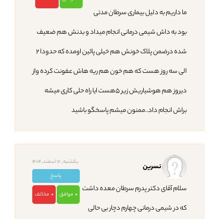
ما داریم به دلیل بیماری سرطان مدتی
بود به داش شیمی درمانی انجام میداد و بدنش هم ضعیف
شده درضمن پلاک خونش هم خیلی پائین اومده که حدودا ۲
الی سه روز هست که هم خون هم ریه هاش عفونت کرده واز
دیروز هم هوشیاریش زیر ۵هست ایا راه حلی کاری میشه
براش انجام داد..ممنون میشم پاسخگو باشید
یکشنبه, 17 اسفند,1404
نسرین
پاسخ
سلام آقای دکتر پدرم سرطان معده داشت
موافق
مخالف
0
0
که در شیمی درمانی چهارم دچار بی حالی