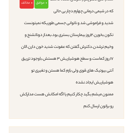
موافق
مخالف
0
0
که در شیمی درمانی چهارم دچار بی حالی
شدید و فراموشی شد و ناتوانی جسمی طوریکه نمیتونست
تکون بخورن.۱۲روز بیمارستان بستری بود.بعداز دوتاتشنج و
وخیم ترشدن.دکترش گفتن که عفونت شدید خون دارن.الان
۱۷ روز کماست.و سطح هوشیاریش ۳ هستش.باوجود تزریق
آنتی بیوتیک های قوی ولی بازم کما هستن و تغیری تو
هوشیاریش ایجاد نشده
ممنون میشم بگید چکار کنیم یا اگه امکانش هست مدارکش
رو براتون ارسال کنم