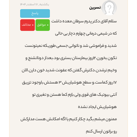
یکشنبه, 17 اسفند,1404
نسرین
پاسخ
سلام آقای دکتر پدرم سرطان معده داشت
موافق
مخالف
0
0
که در شیمی درمانی چهارم دچار بی حالی
شدید و فراموشی شد و ناتوانی جسمی طوریکه نمیتونست
تکون بخورن.۱۲روز بیمارستان بستری بود.بعداز دوتاتشنج و
وخیم ترشدن.دکترش گفتن که عفونت شدید خون دارن.الان
۱۷ روز کماست.و سطح هوشیاریش ۳ هستش.باوجود تزریق
آنتی بیوتیک های قوی ولی بازم کما هستن و تغیری تو
هوشیاریش ایجاد نشده
ممنون میشم بگید چکار کنیم یا اگه امکانش هست مدارکش
رو براتون ارسال کنم