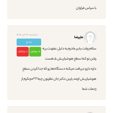
با سپاس فراوان
ﺳﻪشنبه, 04 آذر,1404
علیرضا
پاسخ
سلام وقت بخیر مادرم به دلیل عفونت ریه
موافق
مخالف
0
9
رفتن تو کما سطح هوشیاریش ۵ هست
داره دارو دریافت میکنه دستگاه‌ها رو که جدا کردن سطح
هوشیاریش اومد پایین دکتر جان نظرتون چیه؟؟؟مچکرم از
زحمات شما