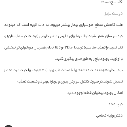
💠پاسخ تبسم:
دوست عزیز
علت کاهش سطح هوشیاری بیمار بیشتر مربوط به ذات الریه است که میتواند
دردسر سازتر هم بشود،اولا درمانهای دارویی و غیر دارویی (ترجیحا در بیمارستان) و
ثانیا تعبیه را تغذیه مناسب( ترجیحا PEG) و ثالثا انجام همزمان درمانهای توانبخشی
با اولویت بهبود بلع را به طور جدی پیگیری کنید.
برخی داروها(مانند ضد تشنجها یا ضداضطرابهاو ..)هم ترجیها در صورت تجویز
تعدیل شوند.در صورت کنترل عوارض ریوی و بویژه بهبود وضعیت تغذیه
امکان بهبود بیمارتان قطعا وجود دارد.
در پناه خدا
دکتر روزبه کاظمی