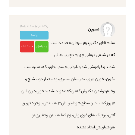
یکشنبه, 17 اسفند,1404
نسرین
پاسخ
سلام آقای دکتر پدرم سرطان معده داشت
موافق
مخالف
0
1
که در شیمی درمانی چهارم دچار بی حالی
شدید و فراموشی شد و ناتوانی جسمی طوریکه نمیتونست
تکون بخورن.۱۲روز بیمارستان بستری بود.بعداز دوتاتشنج و
وخیم ترشدن.دکترش گفتن که عفونت شدید خون دارن.الان
۱۷ روز کماست.و سطح هوشیاریش ۳ هستش.باوجود تزریق
آنتی بیوتیک های قوی ولی بازم کما هستن و تغیری تو
هوشیاریش ایجاد نشده