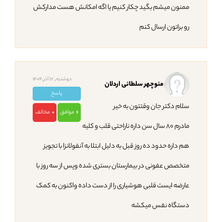
ممنون میشم بگید چکار کنیم یا اگه امکانش هست مدارکش
رو براتون ارسال کنم
دوشنبه, 17 آذر,1404
منوچهر سلطانی اردلان
پاسخ
سلام دکتر جان وقتتون به خیر
موافق
مخالف
0
6
مادرم ۸۰ سال سن داره ناراحتی قلب و کلیه
هم داره حدود ده روز قبل به دلیل ابتلا به آنفولانزا با تجویز
متخصص عفونی در بیمارستان بستری شده وپس از سه روز با
عارضه ایست قلبی هوشیاری را از دست داده واکنون به کمک
دستگاه نفس‌ میکشه