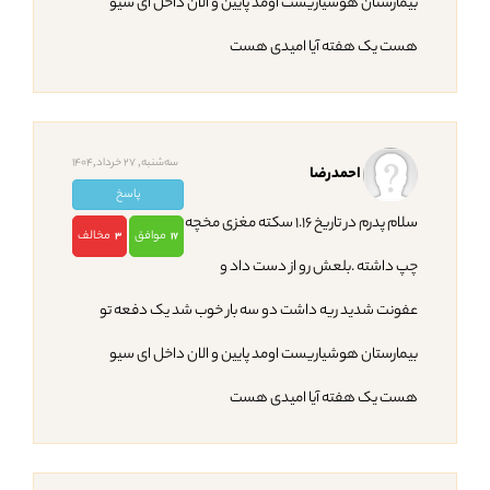
بیمارستان هوشیاریست اومد پایین و الان داخل ای سیو
هست یک هفته آیا امیدی هست
ﺳﻪشنبه, 27 خرداد,1404
احمدرضا
پاسخ
سلام پدرم در تاریخ ۱.۱۶ سکته مغزی مخچه
موافق
مخالف
3
17
چپ داشته .بلعش رو از دست داد و
عفونت شدید ریه داشت دو سه بار خوب شد یک دفعه تو
بیمارستان هوشیاریست اومد پایین و الان داخل ای سیو
هست یک هفته آیا امیدی هست