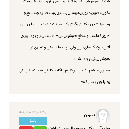
شدید و فراموشی شد و ناتوانی جسمی طوریکه نمیتونست
تکون بخورن.۱۲روز بیمارستان بستری بود.بعداز دوتاتشنج و
وخیم ترشدن.دکترش گفتن که عفونت شدید خون دارن.الان
۱۷ روز کماست.و سطح هوشیاریش ۳ هستش.باوجود تزریق
آنتی بیوتیک های قوی ولی بازم کما هستن و تغیری تو
هوشیاریش ایجاد نشده
ممنون میشم بگید چکار کنیم یا اگه امکانش هست مدارکش
رو براتون ارسال کنم
یکشنبه, 17 اسفند,1404
نسرین
پاسخ
سلام آقای دکتر پدرم سرطان معده داشت