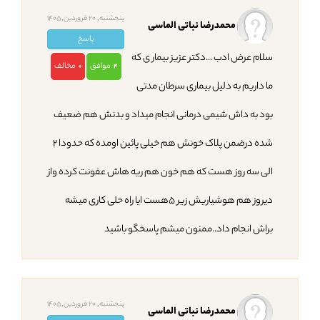
پنجشنبه, 20 فروردین,1405
محمدرضا نباتی الماسی
پاسخ
سلام عرض ادب ...دکتر عزیز بیمار ی که
موافق
مخالف
0
4
ما داریم به دلیل بیماری سرطان مدتی
بود به داش شیمی درمانی انجام میداد و بدنش هم ضعیف
شده درضمن پلاک خونش هم خیلی پائین اومده که حدودا ۲
الی سه روز هست که هم خون هم ریه هاش عفونت کرده واز
دیروز هم هوشیاریش زیر ۵هست ایا راه حلی کاری میشه
براش انجام داد..ممنون میشم پاسخگو باشید
پنجشنبه, 20 فروردین,1405
محمدرضا نباتی الماسی