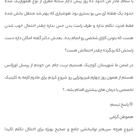
با سلام. مادر من حدود ده روز پیش دچار سکته مغزی از نوع هموراژیک شده
حدود یک هفته آی سی یو بستری بود هوشیاری که بهتر شد منتقل بخش شده
فقط قدرت تکلم نداره و طرف راست بدن حس نداره چقدر احتمال خوب شدن
هست که بتونن کارای شخصی رو انجام بده.. بعدش دکتر گفته امکان داره دست
راستش کلا برنگرده چقدر احتمالش هست؟
در ضمن ما شهرستان کوچیک هستیم تربت جام. من خودم از پرسنل اورژانس
هستم از همون روز چهارم فیزیوتراپی رو شروع کردم برای مادرم لازمه به کلینیک
تخصصی یا درمان های بیشتری اقدام بشه...؟
💠پاسخ تبسم:
هموطن گرامی
شروع هرچه سریعتر توانبخشی جامع و صحیح بویژه برای اختلال تکلم ،اکیدا