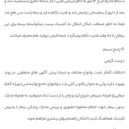
با سلام مادرم تاریخ ۱۴ مهر به خاطر اریتمی قلبی دچار سکته مغزی ایسکمیک شد و
بعد از ۱۰ روز از بیمارستان ترخیص شد و قدرت تکلم ندارد و نیمه راست بدن فلج شد
فعلا به خاطر مسافت امکان انتقال به کلینیک نیست میخواستم ببینم برای این
بیماران تا چه وقت قدرت تکلم برمیگردد ضمنا قرص نروئید هم مصرف میکنند
💠پاسخ تبسم:
دوست گرامی
اختلالات گفتار شدت وانواع مختلف و نتیجتا پیش آگهی های متفاوتی در روند
بهبود دارند ولی به عنوان قانون کلی باید درمانهای جامع توانبخشی (بویژه گفتار
درمانی)را هرچه سریعتر شروع کرد و زمان را لز دست نداد،میتوانید به همراه مدارک
،بدون بیمار ،جهت انجام مشاوره حضوری و بررسی مدارک پزشکی بیمار با پذیرش
کلینیک هماهنگ کنید تا امکان راهنماییهای بیشتری فراهم شود.