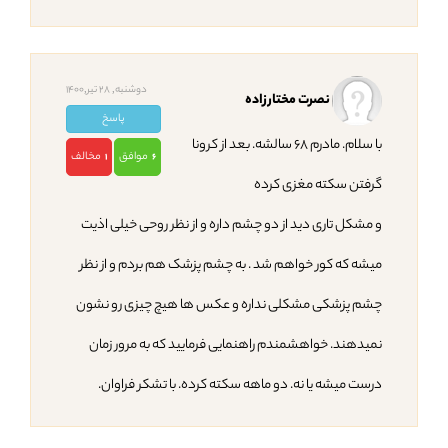
دوشنبه, 28 تیر,1400
نصرت مختارزاده
پاسخ
با سلام. مادرم ۶۸ سالشه. بعد از کرونا
موافق
مخالف
1
6
گرفتن سکته مغزی کرده
و مشکل تاری دید از دو چشم داره و از نظر روحی خیلی اذیت
میشه که کور خواهم شد . به چشم پزشک هم بردم و از نظر
چشم پزشکی مشکلی نداره و عکس ها هیچ چیزی رو نشون
نمیدهند. خواهشمندم راهنمایی فرمایید که به مرور زمان
درست میشه یا نه. دو ماهه سکته کرده. با تشکر فراوان.