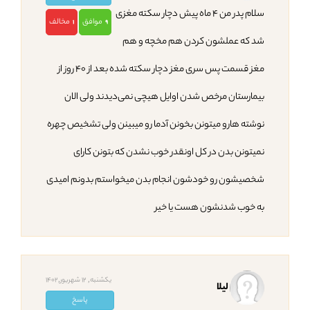
سلام پدر من ۴ ماه پیش دچار سکته مغزی
موافق
مخالف
1
9
شد که عملشون کردن هم مخچه و هم
مغز قسمت پس سری مغز دچار سکته شده بعد از ۴۰ روز از
بیمارستان مرخص شدن اوایل هیچی نمی‌دیدند ولی الان
نوشته هارو میتونن بخونن آدما رو میبینن ولی تشخیص چهره
نمیتونن بدن در کل اونقدر خوب نشدن که بتونن کارای
شخصیشون رو خودشون انجام بدن میخواستم بدونم امیدی
به خوب شدنشون هست یا خیر
یکشنبه, 12 شهریور,1402
لیلا
پاسخ