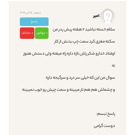
جمعه, 14 آذر,1399
امیر
پاسخ
سلام خسته نباشید ۲ هفته پیش پدر من
موافق
مخالف
0
1
سکته مغزی کرد سمت چپ بدنش از کار
اوفتاد خدارو شکر پاش تازه داره راه میفته ولی دستش هنوز
نه
سوال من این که خیلی سر درد و سرگیجه داره
و چشماش هم هم تار میبینه و سمت چپش رو خوب نمیبینه
پاسخ تبسم:
دوست گرامی