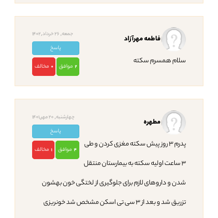
جمعه, 26 خرداد,1402
فاطمه مهرآزاد
پاسخ
سلام همسرم سکته
موافق
مخالف
0
2
چهارشنبه, 20 مهر,1401
مطهره
پاسخ
پدرم ۳ روز پیش سکته مغزی کردن و طی
موافق
مخالف
1
4
۳ ساعت اولیه سکته به بیمارستان منتقل
شدن و داروهای لازم برای جلوگیری از لختگی خون بهشون
تزریق شد و بعد از ۳ سی تی اسکن مشخص شد خونریزی