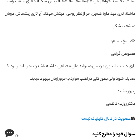
سلام ببخشید خواهر من 47سالشه سه هفته پیش سکته مغزی سمت راست
داشته تاری دید داره همین امر از نظر روحی اذیتش میکنه آیا تاری چشماش درمان
میشه.باتشکر
💠پاسخ تبسم:
هموطن گرامی
تاری دید با یا بدون دوبینی،میتواند علل مختلفی داشته باشدو بیمار باید از نزدیک
معاینه شود ولی بطور کلی در اغلب موارد به مرور زمان بهبود میابد.
پیروز باشید
دکتر روزبه کاظمی
👥
عضویت در کانال کلینیک تبسم
سوال خود را مطرح کنید
26