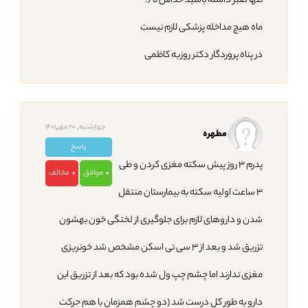
تنها صبر داشته باشید حداقل تا ۶.
ماه هیچ مداخله پزشکی لازم نیست
در پناه پروردگار دکتر روزبه کاظمی
چهارشنبه, 20 مهر,1401
مطهره
پاسخ
پدرم ۳ روز پیش سکته مغزی کردن و طی
موافق
مخالف
0
0
۳ ساعت اولیه سکته به بیمارستان منتقل
شدن و داروهای لازم برای جلوگیری از لختگی خون بهشون
تزریق شد و بعد از ۳ سی تی اسکن مشخص شد خونریزی
مغزی ندارند اما چشم چپ ول شده بود که بعد از تزریق این
دارو به طور کل درست شد (دو چشم همزمان با هم حرکت