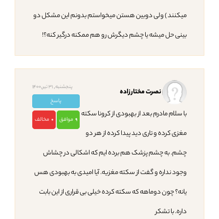
میکنند ) ولی دوبین هستن میخواستم بدونم این مشکل دو
بینی حل میشه یا چشم دیگرش رو هم ممکنه درگیر کنه؟!
پنجشنبه, 31 تیر,1400
نصرت مختارزاده
پاسخ
با سلام مادرم بعد از بهبودی از کرونا سکته
موافق
مخالف
0
9
مغزی کرده و تاری دید پیدا کرده از هر دو
چشم. به چشم پزشک هم برده ایم که اشکالی در چشاش
وجود نداره و گفت از سکته مغزیه. آیا امیدی به بهبودی هس
یانه؟ چون دوماهه که سکته کرده خیلی بی قراری از این بابت
داره. با تشکر