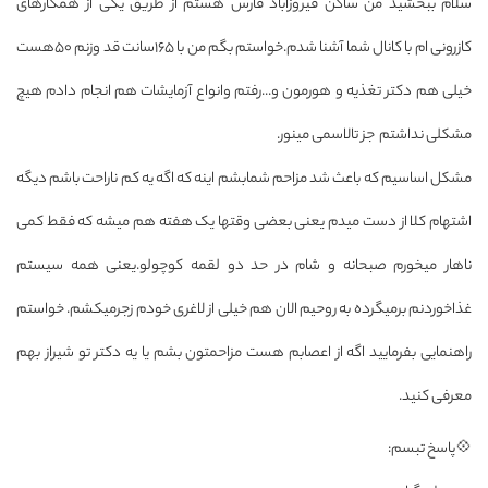
سلام ببخشید من ساکن فیروزآباد فارس هستم از طریق یکی از همکارهای
کازرونی ام با کانال شما آشنا شدم.خواستم بگم من با ۱۶۵سانت قد وزنم ۵۰هست
خیلی هم دکتر تغذیه و هورمون و...رفتم وانواع آزمایشات هم انجام دادم هیچ
مشکلی نداشتم جز تالاسمی مینور.
مشکل اساسیم که باعث شد مزاحم شمابشم اینه که اگه یه کم ناراحت باشم دیگه
اشتهام کلا از دست میدم یعنی بعضی وقتها یک هفته هم میشه که فقط کمی
ناهار میخورم صبحانه و شام در حد دو لقمه کوچولو.یعنی همه سیستم
غذاخوردنم برمیگرده به روحیم الان هم خیلی از لاغری خودم زجرمیکشم. خواستم
راهنمایی بفرمایید اگه از اعصابم هست مزاحمتون بشم یا یه دکتر تو شیراز بهم
معرفی کنید.
💠پاسخ تبسم: