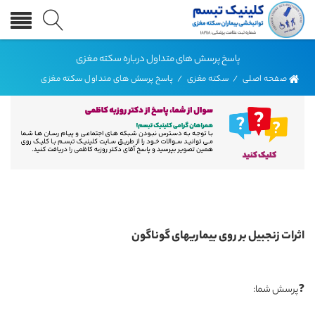
پاسخ پرسش های متداول درباره سکته مغزی
صفحه اصلی
/
سکته مغزی
/
پاسخ پرسش های متداول سکته مغزی
اثرات زنجبیل بر روی بیماریهای گوناگون
❓پرسش شما: