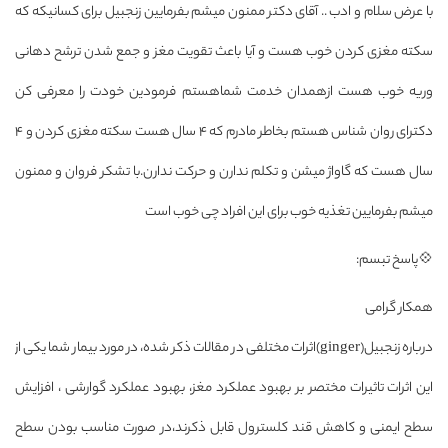
با عرض سلام و ادب .. آقای دکتر ممنون میشم بفرمایین زنجبیل برای کسانیکه که
سکته مغزی کردن خوب هست و آیا باعث تقویت مغز و جمع شدن ترشح دهانی
وریه خوب هست ازهمدان خدمت شماهستم فرمودین خودت را معرفی کن
دکترای روان شناس هستم بخاطر مادرم که ۴ سال هست سکته مغزی کردن و ۴
سال هست که گاواژ میشن و تکلم ندارن و حرکت ندارن.با تشکر فروان و ممنون
میشم بفرمایین تغذیه خوب برای این افراد چی خوب است
💠پاسخ تبسم:
همکار گرامی
درباره زنجبیل(ginger)اثرات مختلفی در مقالات ذکر شده، در مورد بیمار شما یکی از
این اثرات تاثیرات مختصر بر بهبود عملکرد مغز، بهبود عملکرد گوارشی ، افزایش
سطح ایمنی و کاهش قند کلسترول قابل ذکرند،در صورت مناسب بودن سطح