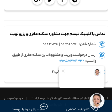
تماس با کلینیک تبسم جهت مشاوره سکته مغزی و رزرو نوبت
شماره تلفن: ۶۶۵۶۴۶۷۴ | ۶۶۴۳۶۲۹۱
ارسال درخواست ویزیت و مشاوره آنلاین سکته مغزی از طریق
واتسپ :
09355354332
زمان پاسخگویی: ساعت ۹ الی ۲۱
کلینیک تبسم © بازنشر مطالب تبسم تنها با ذکر منبع مجاز است
|
حریم خصوصی
|
شرایط استفاده
تلفن نوبت دهی
سوال خود را بپرسید