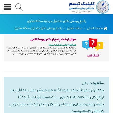
پاسخ پرسش های متداول درباره سکته مغزی
صفحه اصلی
/
سکته مغزی
/
پاسخ پرسش های متداول سکته مغزی
سلام وقت بخیر
بنده دراثر سقوط از بلندی هردو لگنم 15ماه پیش عمل شده الان بعد
از رفع کلی مشکلات 4سانت پای سمت راستم کوتاهی آورده آیا
باروش غضروف سازی میشه این مشکل رو حل کرد یا مجبورم جراحی
کنم الان 29سالم هست