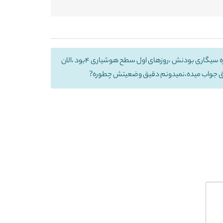
سلام ،پدرمن ۱۸روز پیش سکته مغزی کرده ۱۵ روزدرicuبستری بوده ،الان هم میگن هوشیاری او بین۹،۱۰ هستش ،کمی عفونت ریه داره بخاطره سیگاری بودنش ،روزهای اول سطح هوشیاری ۴بود ،الان
قیق جواب میده،نمیدونم دقیق وضعیتش چطوره?