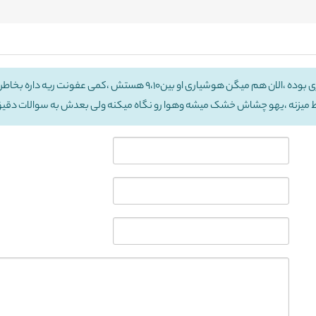
لط میزنه ،یهو چشاش خشک میشه وهوا رو نگاه میکنه ولی بعدش به سوالات د