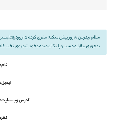
بدجوری بیقراره دست وپا تکان میده وخودشو روی تخت غ
نام:
ایمیل:
آدرس وب سایت:
نظر: