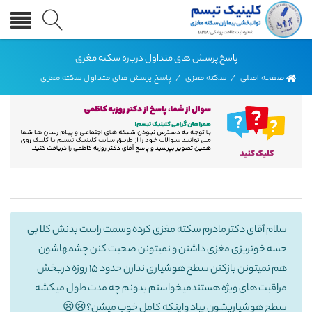
پاسخ پرسش های متداول درباره سکته مغزی
صفحه اصلی
/
سکته مغزی
/
پاسخ پرسش های متداول سکته مغزی
سلام آقای دکتر مادرم سکته مغزی کرده وسمت راست بدنش کلا بی
حسه خونریزی مغزی داشتن و نمیتونن صحبت کنن چشمهاشون
هم نمیتونن بازکنن سطح هوشیاری ندارن حدود ۱۵ روزه دربخش
مراقبت های ویژه هستندمیخواستم بدونم چه مدت طول میکشه
سطح هوشیاریشون بیاد واینکه کامل خوب میشن؟😢😢