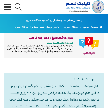
پاسخ پرسش های متداول درباره سکته مغزی
صفحه اصلی
/
سکته مغزی
/
پاسخ پرسش های متداول سکته مغزی
سلام خسته نباشید
بابای من ۲۵تیر ماه دچار سکته مغزی شدن و دکترا گفتن خون ریزی
داخلی هم کردن بعد یک هفته مرخص شدن و الان ۳،۴روزی هست
مرخص شده دو روز اول بهتر بودن ولی هر چی میگذره هم کمتر حرف
میزنه هم انگار لج کرده میگیم یکار رو نکن میکنه بعد دلیلشو هم