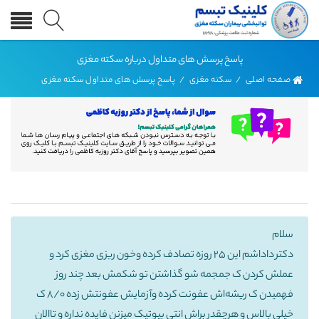
پاسخ پرسش های متداول درباره سکته مغزی
صفحه اصلی
/
سکته مغزی
/
پاسخ پرسش های متداول سکته مغزی
سلام
دکتر داداشم این ۲۵ روزه تصادف کرده وخون ریزی مغزی کرد و
عملش کردن ک جمجمه شو گذاشتن تو شکمش بعد چند روز
فهمیدن ک ریشه‌اش عفونت کرده وآزمایش عفونتش زده ۸/۰ ک
خیلی بالاس و هرچقدر براش انتی بیوتیک میزنن فایده نداره و تاالان